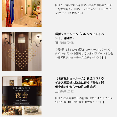
目次 1. 『布×フルハイドア』夜会のお部屋コーナ
ーを大公開！2. 1.緑ゾーン3. 2.赤ゾーン4. 3.白ゾー
ン(マリメッコ柄)5. 4[…]
横浜ショールーム「バレンタインイベ
ント」開催中♪
2018.02.08
2月8日（木）から横浜ショールームにてバレン
タインイベントを開催しています♡ イベントに合
わせて横浜ショールームの扉もバレンタ[…]
【名古屋ショールーム】新型コロナウ
イルス感染拡大防止に伴う「夜会」開
催中止のお知らせ(2月25日追記)
2020.02.12
目次 1. 夜会開催中止のお知らせ2. 3. 4. 5. 6. 7. 8. 9.
10. 11. 12. 13. 3月6日(土)名古屋ショー[…]