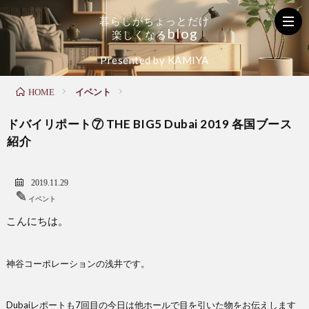
暮
ら
し
が
ち
ょ
っ
と
だ
け
b
l
o
g
楽
し
く
な
る
く
お
た
Presented by KAMIYA
イベント
HOME
ら
家
の
ドバイリポート⑦ THE BIG5 Dubai 2019 各国ブース
し
の
し
紹介
の
メ
い
2019.11.29
✎
イベント
こんにちは。
お
ン
毎
役
テ
日
神谷コーポレーションの浅井です。
立
ナ
Dubaiレポートも7回目の今日は他ホールで目を引いた物をお伝えします