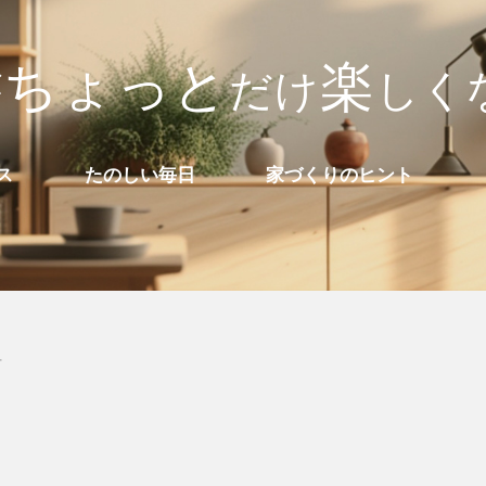
ち
ょ
っ
と
楽
が
だ
け
し
く
ス
たのしい毎日
家づくりのヒント
せ