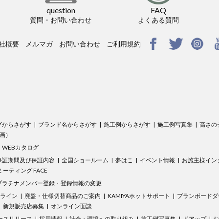
question
FAQ
質問・お問い合わせ
よくある質問
社概要
メルマガ
お問い合わせ
ご利用規約
グからさがす
ブランド名からさがす
施工例からさがす
施工例写真集
高さの
（動画）
WEBカタログ
保証期間及び保証内容
全国ショールーム
夢はこ
イベント情報
お施主様イン
ーティング FACE
プラチナメンバー登録・登録情報の変更
ドライン
廃盤・仕様切替商品のご案内
KAMIYAホットサポート
プランボードダ
新規販売店募集
オンライン面談
ースリリース
採用情報
社会・環境への取り組み
施工例写真集
ドアップ
お