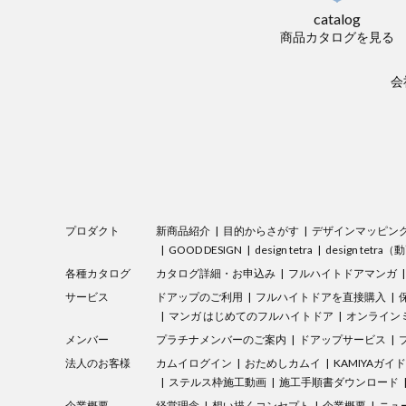
catalog
商品カタログを見る
会
プロダクト
新商品紹介
目的からさがす
デザインマッピン
GOOD DESIGN
design tetra
design tetra
各種カタログ
カタログ詳細・お申込み
フルハイトドアマンガ
サービス
ドアップのご利用
フルハイトドアを直接購入
マンガ はじめてのフルハイトドア
オンラインミ
メンバー
プラチナメンバーのご案内
ドアップサービス
法人のお客様
カムイログイン
おためしカムイ
KAMIYAガイ
ステルス枠施工動画
施工手順書ダウンロード
企業概要
経営理念
想い描くコンセプト
企業概要
ニュ