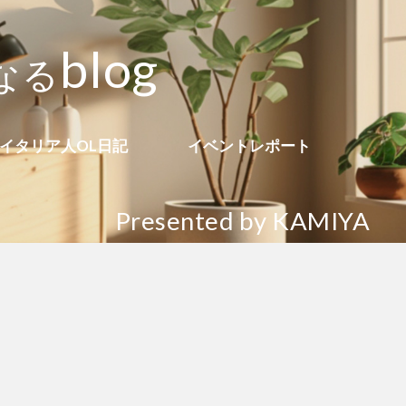
b
l
o
g
な
る
イタリア人OL日記
イベントレポート
Presented by KAMIYA