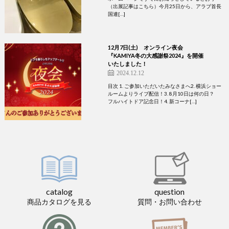
（出展記事はこちら）今月25日から、アラブ首長
国連[…]
12月7日(土) オンライン夜会
『KAMIYA冬の大感謝祭2024』を開催
いたしました！
2024.12.12
目次 1. ご参加いただいたみなさまへ2. 横浜ショー
ルームよりライブ配信！3. 8月10日は何の日？
フルハイトドア記念日！4. 新コーナ[…]
catalog
question
商品カタログを見る
質問・お問い合わせ