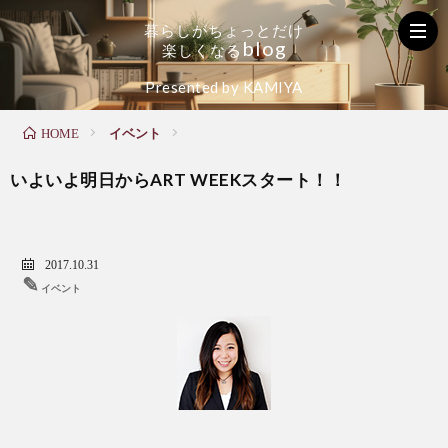
暮
ら
し
が
ち
ょ
っ
と
だ
け
b
l
o
g
楽
し
く
な
る
く
お
た
Presented by KAMIYA
イベント
HOME
ら
家
の
いよいよ明日からART WEEKスタート！！
し
の
し
の
メ
い
2017.10.31
✎
イベント
お
ン
毎
役
テ
日
立
ナ