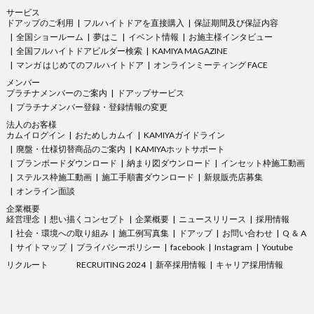
サービス
ドアップのご利用
フルハイトドアを直接購入
保証期間及び保証内容
全国ショールーム
夢はこ
イベント情報
お施主様インタビュー
全国フルハイトドアビルダー検索
KAMIYA MAGAZINE
マンガ はじめてのフルハイトドア
オンラインミーティング FACE
メンバー
プラチナメンバーのご案内
ドアップサービス
プラチナメンバー登録・登録情報の変更
法人のお客様
カムイログイン
おためしカムイ
KAMIYAガイドライン
廃盤・仕様切替商品のご案内
KAMIYAホットサポート
プランボードダウンロード
納まり図ダウンロード
インセット枠施工動画
ステルス枠施工動画
施工手順書ダウンロード
新規販売店募集
オンライン面談
企業概要
経営理念
想い描くコンセプト
企業概要
ニュースリリース
採用情報
社会・環境への取り組み
施工例写真集
ドアップ
お問い合わせ
Q ＆ A
サイトマップ
プライバシーポリシー
facebook
Instagram
Youtube
リクルート
RECRUITING 2024
新卒採用情報
キャリア採用情報