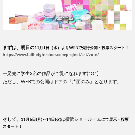
まずは、明日の
11
月
1
日（水）より
WEB
で先行公開・投票スタート！
https://www.fullheight-door.com/project/art/vote/
一足先に学生3名の作品がご覧になれます(^O^)
ただし、WEBでの公開はドアの『片面のみ』となります。
そして、
横浜ショールーム
11
月
6
日
(
月
)
～
14
日
(
火
)
は
にて展示・投票
スタート！