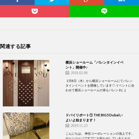
関連する記事
横浜ショールーム「バレンタインイベ
ント」開催中♪
2018.02.08
2月8日（木）から横浜ショールームにてバレン
タインイベントを開催しています♡ イベントに合
わせて横浜ショールームの扉もバレンタ[…]
ドバイリポート① THE BIG5 Dubaiい
よいよ始まります！
2019.11.23
こんにちは。 神谷コーポレーションの池上です。
ホームページですでにお知らせしているとおり